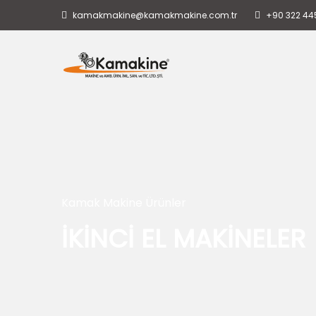
kamakmakine@kamakmakine.com.tr
+90 322 44
Kamak Makine Ürünler
İKİNCİ EL MAKİNELER