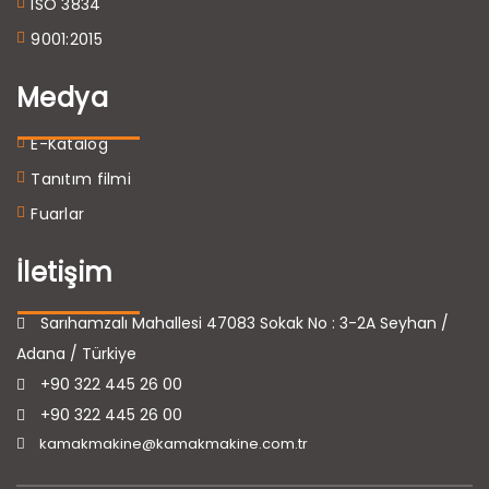
ISO 3834
9001:2015
Medya
E-Katalog
Tanıtım filmi
Fuarlar
İletişim
Sarıhamzalı Mahallesi 47083 Sokak No : 3-2A Seyhan /
Adana / Türkiye
+90 322 445 26 00
+90 322 445 26 00
kamakmakine@kamakmakine.com.tr