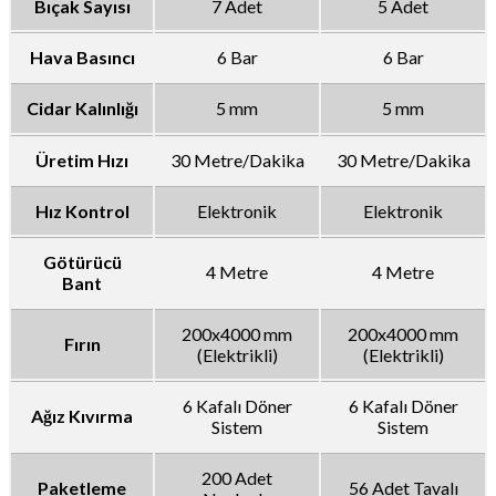
Bıçak Sayısı
7 Adet
5 Adet
Hava Basıncı
6 Bar
6 Bar
Cidar Kalınlığı
5 mm
5 mm
Üretim Hızı
30 Metre/Dakika
30 Metre/Dakika
Hız Kontrol
Elektronik
Elektronik
Götürücü
4 Metre
4 Metre
Bant
200x4000 mm
200x4000 mm
Fırın
(Elektrikli)
(Elektrikli)
6 Kafalı Döner
6 Kafalı Döner
Ağız Kıvırma
Sistem
Sistem
200 Adet
Paketleme
56 Adet Tavalı