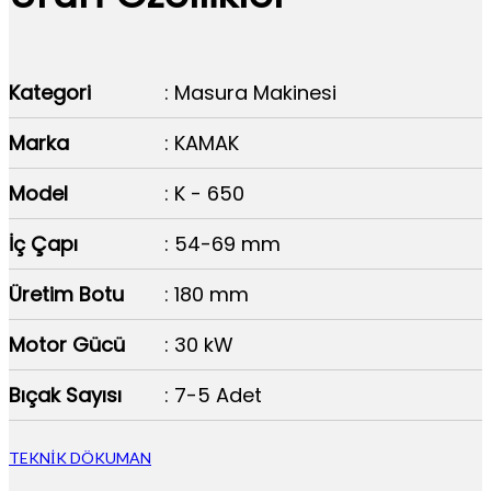
Kategori
: Masura Makinesi
Marka
: KAMAK
Model
: K - 650
İç Çapı
: 54-69 mm
Üretim Botu
: 180 mm
Motor Gücü
: 30 kW
Bıçak Sayısı
: 7-5 Adet
TEKNİK DÖKUMAN