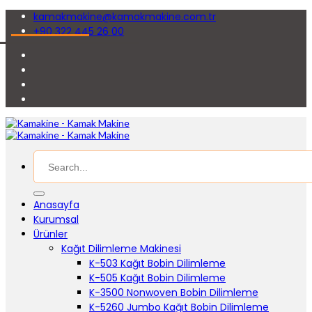
kamakmakine@kamakmakine.com.tr
+90 322 445 26 00
Anasayfa
Kurumsal
Ürünler
Kağıt Dilimleme Makinesi
K-503 Kağıt Bobin Dilimleme
K-505 Kağıt Bobin Dilimleme
K-3500 Nonwoven Bobin Dilimleme
K-5260 Jumbo Kağıt Bobin Dilimleme