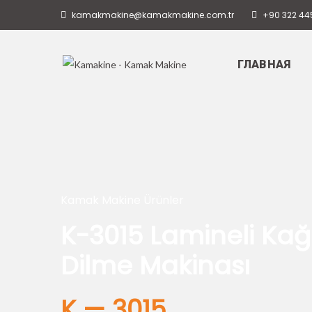
kamakmakine@kamakmakine.com.tr
+90 322 44
ГЛАВНАЯ
Kamak Makine Ürünler
K-3015 Lamineli Kağ
Dilme Makinası
K — 3015