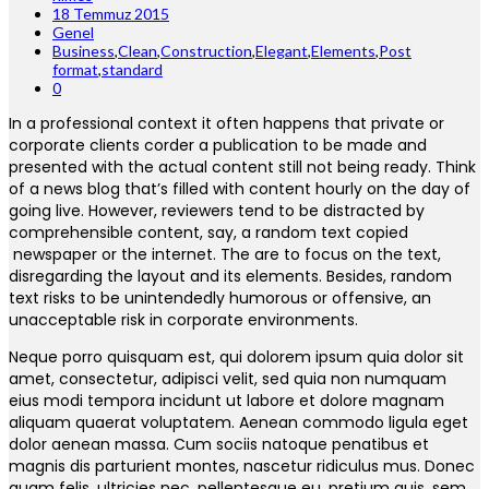
18 Temmuz 2015
Genel
Business
,
Clean
,
Construction
,
Elegant
,
Elements
,
Post
format
,
standard
0
In a professional context it often happens that private or
corporate clients corder a publication to be made and
presented with the actual content still not being ready. Think
of a news blog that’s filled with content hourly on the day of
going live. However, reviewers tend to be distracted by
comprehensible content, say, a random text copied
newspaper or the internet. The are to focus on the text,
disregarding the layout and its elements. Besides, random
text risks to be unintendedly humorous or offensive, an
unacceptable risk in corporate environments.
Neque porro quisquam est, qui dolorem ipsum quia dolor sit
amet, consectetur, adipisci velit, sed quia non numquam
eius modi tempora incidunt ut labore et dolore magnam
aliquam quaerat voluptatem. Aenean commodo ligula eget
dolor aenean massa. Cum sociis natoque penatibus et
magnis dis parturient montes, nascetur ridiculus mus. Donec
quam felis, ultricies nec, pellentesque eu, pretium quis, sem.