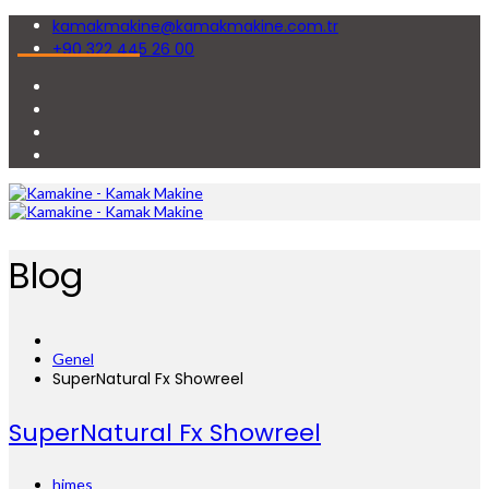
kamakmakine@kamakmakine.com.tr
+90 322 445 26 00
Blog
Genel
SuperNatural Fx Showreel
SuperNatural Fx Showreel
himes