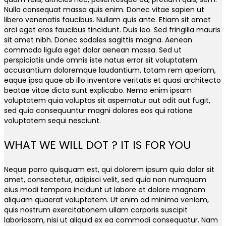
Nulla consequat massa quis enim. Donec vitae sapien ut
libero venenatis faucibus. Nullam quis ante. Etiam sit amet
orci eget eros faucibus tincidunt. Duis leo. Sed fringilla mauris
sit amet nibh. Donec sodales sagittis magna. Aenean
commodo ligula eget dolor aenean massa. Sed ut
perspiciatis unde omnis iste natus error sit voluptatem
accusantium doloremque laudantium, totam rem aperiam,
eaque ipsa quae ab illo inventore veritatis et quasi architecto
beatae vitae dicta sunt explicabo. Nemo enim ipsam
voluptatem quia voluptas sit aspernatur aut odit aut fugit,
sed quia consequuntur magni dolores eos qui ratione
voluptatem sequi nesciunt.
WHAT WE WILL DOT ? IT IS FOR YOU
Neque porro quisquam est, qui dolorem ipsum quia dolor sit
amet, consectetur, adipisci velit, sed quia non numquam
eius modi tempora incidunt ut labore et dolore magnam
aliquam quaerat voluptatem. Ut enim ad minima veniam,
quis nostrum exercitationem ullam corporis suscipit
laboriosam, nisi ut aliquid ex ea commodi consequatur. Nam