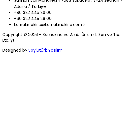
Sarıhamzalı Mahallesi 47083 Sokak No : 3-2A Seyhan /
Adana / Türkiye
+90 322 445 26 00
+90 322 445 26 00
kamakmakine@kamakmakine.com.tr
Copyright © 2026 - Kamakine ve Amb. Ürn. İml. San ve Tic.
Ltd. Şti
Designed by
Soylutürk Yazılım